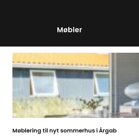
Skip
to
content
Møbler
Møblering til nyt sommerhus i Årgab