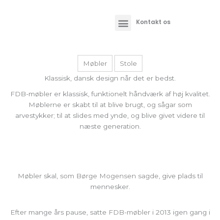
Skip
to
Kontakt os
content
Møbler
Stole
Klassisk, dansk design når det er bedst.
FDB-møbler er klassisk, funktionelt håndværk af høj kvalitet.
Møblerne er skabt til at blive brugt, og sågar som
arvestykker; til at slides med ynde, og blive givet videre til
næste generation.
Møbler skal,
som Børge Mogensen sagde
, give plads til
mennesker.
Efter mange års pause, satte
FDB-møbler
i 2013 igen gang i