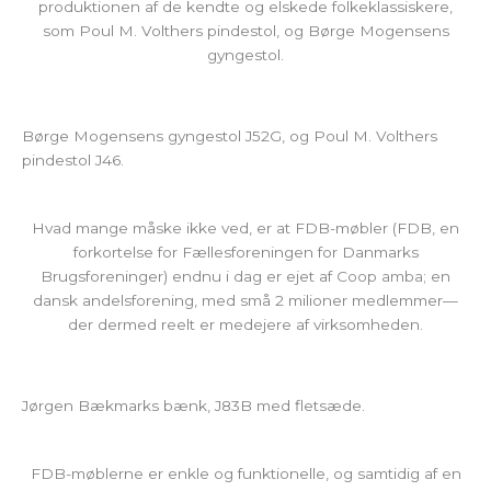
produktionen af de kendte og elskede folkeklassiskere,
som Poul M. Volthers pindestol, og Børge Mogensens
gyngestol.
Børge Mogensens gyngestol J52G, og Poul M. Volthers
pindestol J46.
Hvad mange måske ikke ved, er at FDB-møbler (FDB, en
forkortelse for Fællesforeningen for Danmarks
Brugsforeninger) endnu i dag er ejet af
Coop amba
; en
dansk andelsforening, med små 2 milioner medlemmer—
der dermed reelt er medejere af virksomheden.
Jørgen Bækmarks bænk, J83B med fletsæde.
FDB-møblerne er enkle og funktionelle, og samtidig af en